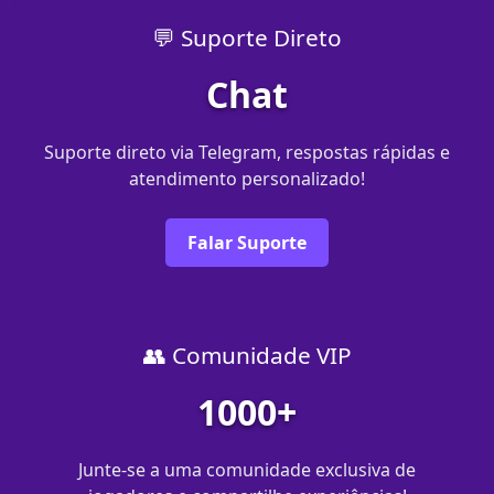
💬 Suporte Direto
Chat
Suporte direto via Telegram, respostas rápidas e
atendimento personalizado!
Falar Suporte
👥 Comunidade VIP
1000+
Junte-se a uma comunidade exclusiva de