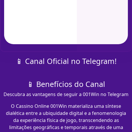
📱 Canal Oficial no Telegram!
📱 Benefícios do Canal
Descubra as vantagens de seguir a 001Win no Telegram
O Cassino Online 001Win materializa uma síntese
dialética entre a ubiquidade digital e a fenomenologia
da experiência física de jogo, transcendendo as
limitações geográficas e temporais através de uma