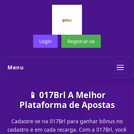
Login
Registrar-se
Menu
📱 017Brl A Melhor
Plataforma de Apostas
Cadastre-se na 017Brl para ganhar bônus no
cadastro e em cada recarga. Com a 017Brl, você