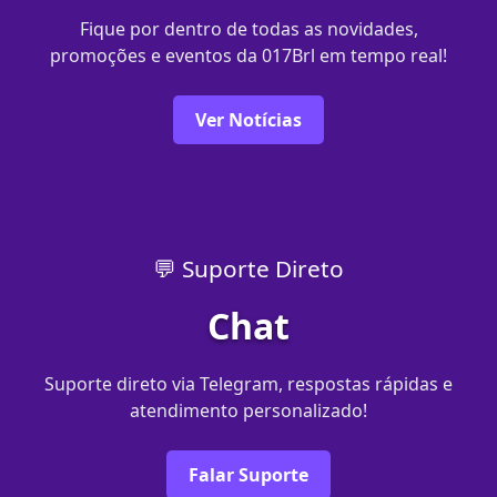
Fique por dentro de todas as novidades,
promoções e eventos da 017Brl em tempo real!
Ver Notícias
💬 Suporte Direto
Chat
Suporte direto via Telegram, respostas rápidas e
atendimento personalizado!
Falar Suporte