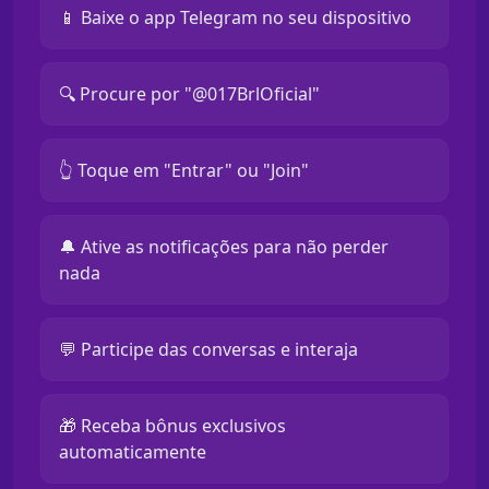
📱 Baixe o app Telegram no seu dispositivo
🔍 Procure por "@017BrlOficial"
👆 Toque em "Entrar" ou "Join"
🔔 Ative as notificações para não perder
nada
💬 Participe das conversas e interaja
🎁 Receba bônus exclusivos
automaticamente