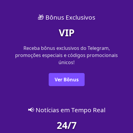
🎁 Bônus Exclusivos
VIP
Receba bônus exclusivos do Telegram,
promoções especiais e códigos promocionais
únicos!
Ver Bônus
📢 Notícias em Tempo Real
24/7