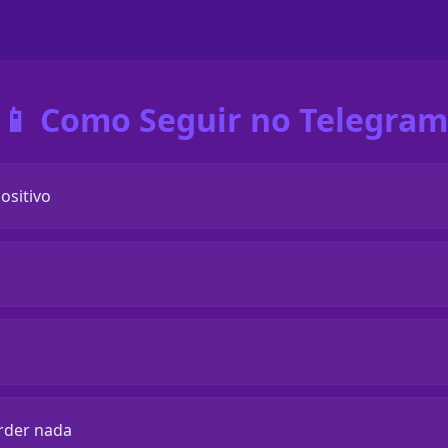
📱 Como Seguir no Telegram
ositivo
erder nada