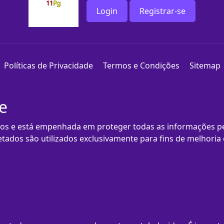
Login
Registrar-se
Políticas de Privacidade
Termos e Condições
Sitemap
de
rios e está empenhada em proteger todas as informações p
tados são utilizados exclusivamente para fins de melhoria