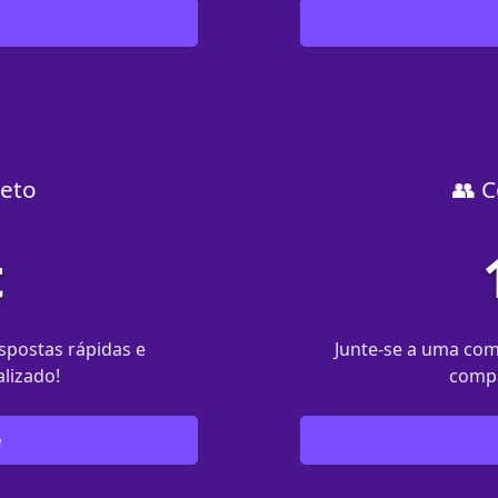
reto
👥 
t
espostas rápidas e
Junte-se a uma com
lizado!
compa
e