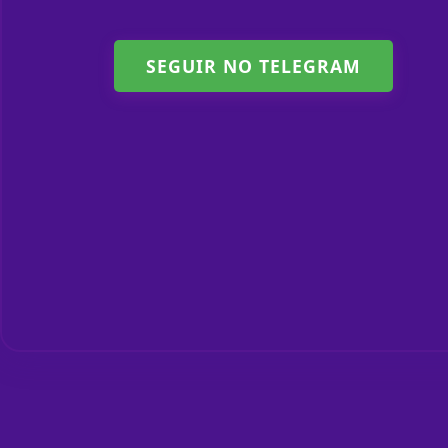
SEGUIR NO TELEGRAM