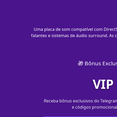
Uma placa de som compatível com DirectSo
falantes e sistemas de áudio surround. As 
🎁 Bônus Exclu
VIP
Receba bônus exclusivos do Telegra
e códigos promocionai