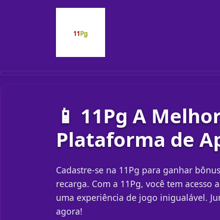
📱 11Pg A Melho
Plataforma de A
Cadastre-se na 11Pg para ganhar bônus
recarga. Com a 11Pg, você tem acesso a
uma experiência de jogo inigualável. J
agora!