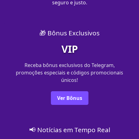
seguro e justo.
🎁 Bônus Exclusivos
VIP
Receba bônus exclusivos do Telegram,
promoções especiais e códigos promocionais
únicos!
Ver Bônus
📢 Notícias em Tempo Real