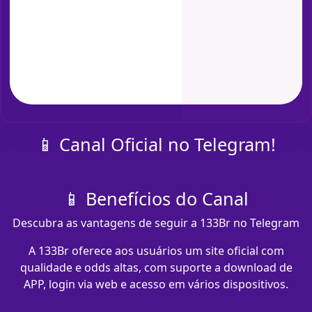
📱 Canal Oficial no Telegram!
📱 Benefícios do Canal
Descubra as vantagens de seguir a 133Br no Telegram
A 133Br oferece aos usuários um site oficial com
qualidade e odds altas, com suporte a download de
APP, login via web e acesso em vários dispositivos.