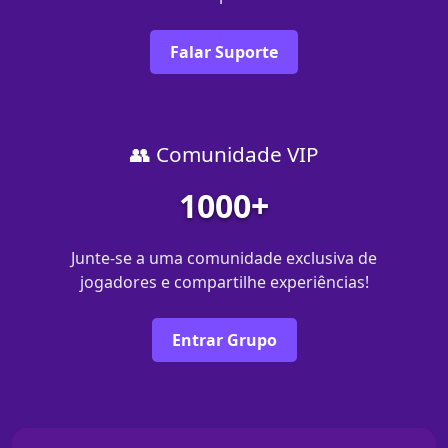
Falar Suporte
👥 Comunidade VIP
1000+
Junte-se a uma comunidade exclusiva de
jogadores e compartilhe experiências!
Entrar Grupo