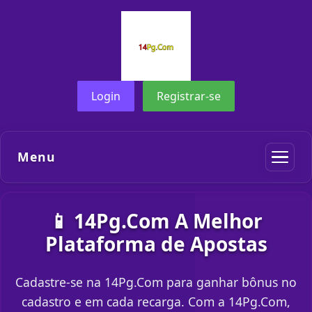
Login
Registrar-se
Menu
📱 14Pg.Com A Melhor
Plataforma de Apostas
Cadastre-se na 14Pg.Com para ganhar bônus no
cadastro e em cada recarga. Com a 14Pg.Com,