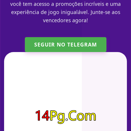
você tem acesso a promoções incríveis e uma
experiência de jogo inigualável. Junte-se aos
vencedores agora!
SEGUIR NO TELEGRAM