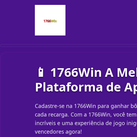
📱 1766Win A Me
Plataforma de A
Cadastre-se na 1766Win para ganhar bô
cada recarga. Com a 1766Win, você tem
incríveis e uma experiência de jogo inig
vencedores agora!