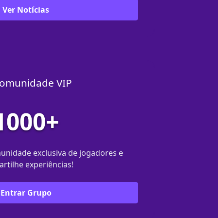
Ver Notícias
Comunidade VIP
1000+
unidade exclusiva de jogadores e
rtilhe experiências!
Entrar Grupo