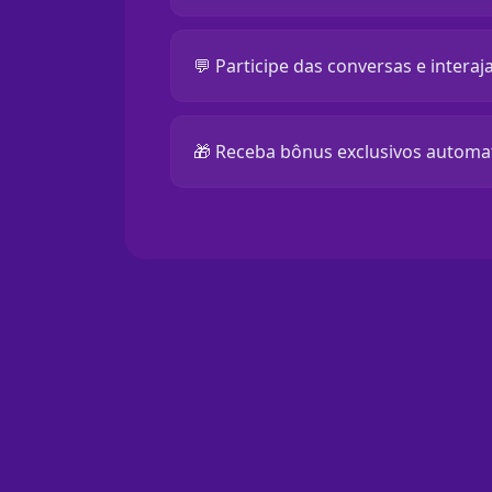
💬 Participe das conversas e interaj
🎁 Receba bônus exclusivos autom