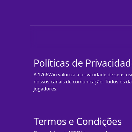
Políticas de Privacida
A 1766Win valoriza a privacidade de seus u
nossos canais de comunicação. Todos os dad
jogadores.
Termos e Condições