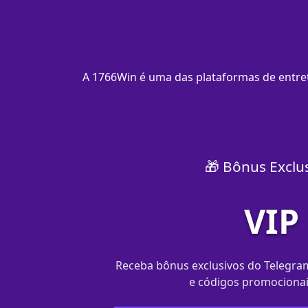
A 1766Win é uma das plataformas de entret
🎁 Bônus Exclu
VIP
Receba bônus exclusivos do Telegra
e códigos promocionai