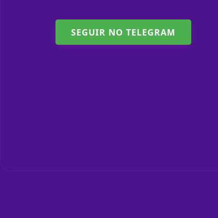
SEGUIR NO TELEGRAM