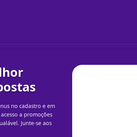
lhor
postas
nus no cadastro e em
 acesso a promoções
ualável. Junte-se aos