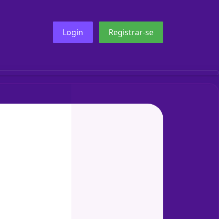
Login
Registrar-se