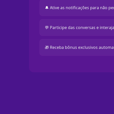
🔔 Ative as notificações para não p
💬 Participe das conversas e interaj
🎁 Receba bônus exclusivos autom