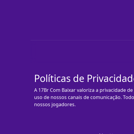
Políticas de Privacida
A 17Br Com Baixar valoriza a privacidade d
uso de nossos canais de comunicação. Todos
nossos jogadores.