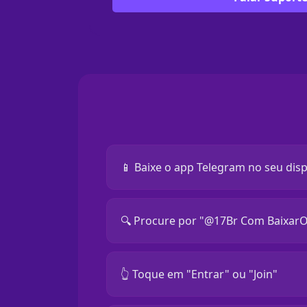
📱 Baixe o app Telegram no seu disp
🔍 Procure por "@17Br Com BaixarOf
👆 Toque em "Entrar" ou "Join"