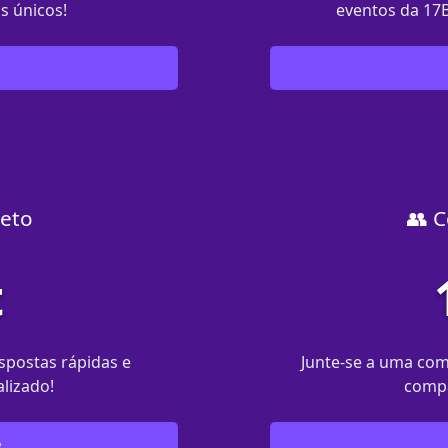
s únicos!
eventos da 17
reto
👥 
t
espostas rápidas e
Junte-se a uma com
lizado!
compa
e