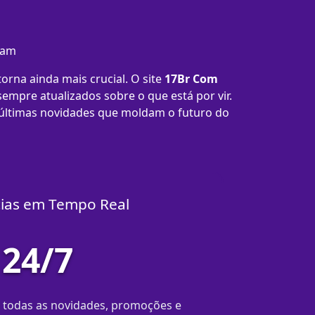
ram
orna ainda mais crucial. O site
17Br Com
mpre atualizados sobre o que está por vir.
as últimas novidades que moldam o futuro do
cias em Tempo Real
24/7
e todas as novidades, promoções e