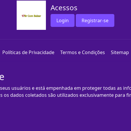
Acessos
Login
Registrar-se
Políticas de Privacidade
Termos e Condições
Sitemap
de
e seus usuários e está empenhada em proteger todas as in
 os dados coletados são utilizados exclusivamente para fi