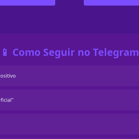
📱 Como Seguir no Telegram
ositivo
icial"