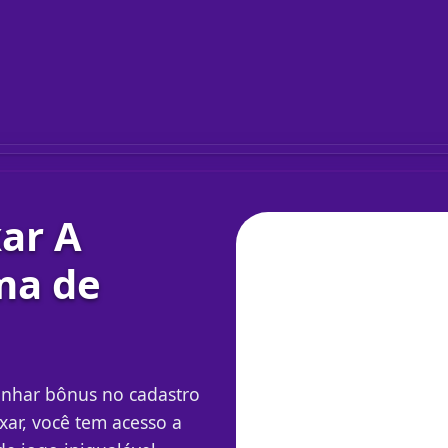
ar A
ma de
anhar bônus no cadastro
ar, você tem acesso a