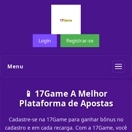
Login
Registrar-se
Menu
📱 17Game A Melhor
Plataforma de Apostas
Cadastre-se na 17Game para ganhar bônus no
cadastro e em cada recarga. Com a 17Game, você