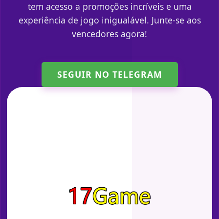
tem acesso a promoções incríveis e uma
experiência de jogo inigualável. Junte-se aos
vencedores agora!
SEGUIR NO TELEGRAM