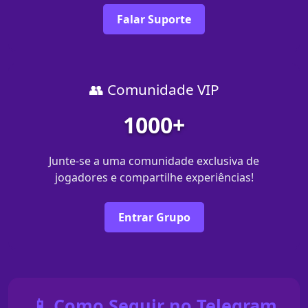
Falar Suporte
👥 Comunidade VIP
1000+
Junte-se a uma comunidade exclusiva de
jogadores e compartilhe experiências!
Entrar Grupo
📱 Como Seguir no Telegram