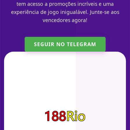
tem acesso a promoções incríveis e uma
experiência de jogo inigualável. Junte-se aos
vencedores agora!
SEGUIR NO TELEGRAM