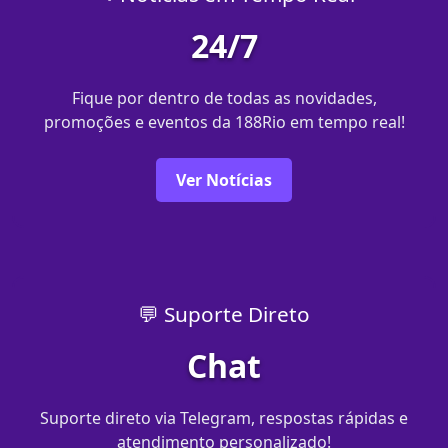
24/7
Fique por dentro de todas as novidades,
promoções e eventos da 188Rio em tempo real!
Ver Notícias
💬 Suporte Direto
Chat
Suporte direto via Telegram, respostas rápidas e
atendimento personalizado!