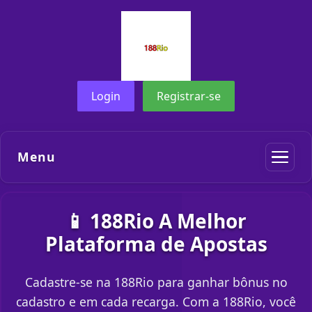
Login
Registrar-se
Menu
📱 188Rio A Melhor
Plataforma de Apostas
Cadastre-se na 188Rio para ganhar bônus no
cadastro e em cada recarga. Com a 188Rio, você