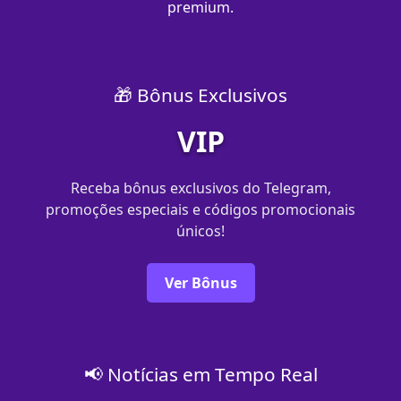
premium.
🎁 Bônus Exclusivos
VIP
Receba bônus exclusivos do Telegram,
promoções especiais e códigos promocionais
únicos!
Ver Bônus
📢 Notícias em Tempo Real