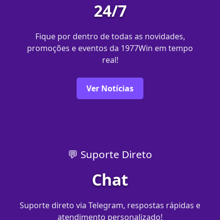
24/7
Fique por dentro de todas as novidades,
promoções e eventos da 1977Win em tempo
real!
Ver Notícias
💬 Suporte Direto
Chat
Suporte direto via Telegram, respostas rápidas e
atendimento personalizado!