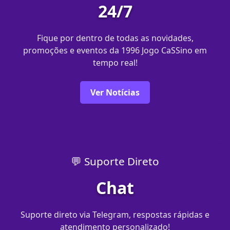
24/7
Fique por dentro de todas as novidades,
promoções e eventos da 1996 Jogo CaSSino em
tempo real!
Ver Notícias
💬 Suporte Direto
Chat
Suporte direto via Telegram, respostas rápidas e
atendimento personalizado!