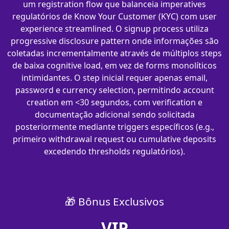
um registration flow que balanceia imperatives
regulatórios de Know Your Customer (KYC) com user
experience streamlined. O signup process utiliza
progressive disclosure pattern onde informações são
coletadas incrementalmente através de múltiplos steps
de baixa cognitive load, em vez de forms monolíticos
intimidantes. O step inicial requer apenas email,
password e currency selection, permitindo account
creation em <30 segundos, com verification e
documentação adicional sendo solicitada
posteriormente mediante triggers específicos (e.g.,
primeiro withdrawal request ou cumulative deposits
excedendo thresholds regulatórios).
🎁 Bônus Exclusivos
VIP