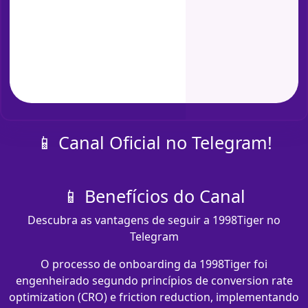
📱 Canal Oficial no Telegram!
📱 Benefícios do Canal
Descubra as vantagens de seguir a 1998Tiger no
Telegram
O processo de onboarding da 1998Tiger foi
engenheirado segundo princípios de conversion rate
optimization (CRO) e friction reduction, implementando