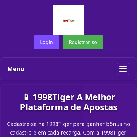
Login
Registrar-se
Menu
📱 1998Tiger A Melhor
Plataforma de Apostas
Cadastre-se na 1998Tiger para ganhar bônus no
cadastro e em cada recarga. Com a 1998Tiger,