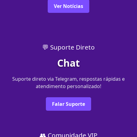
Ver Notícias
💬 Suporte Direto
Chat
Suporte direto via Telegram, respostas rápidas e
atendimento personalizado!
Falar Suporte
👥 Comunidade VIP