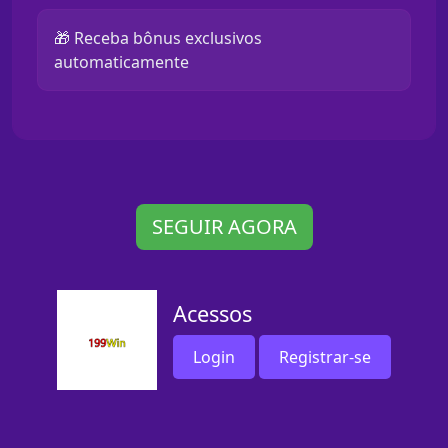
🎁 Receba bônus exclusivos
automaticamente
SEGUIR AGORA
Acessos
Login
Registrar-se