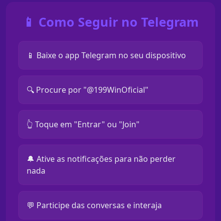
📱 Como Seguir no Telegram
📱 Baixe o app Telegram no seu dispositivo
🔍 Procure por "@199WinOficial"
👆 Toque em "Entrar" ou "Join"
🔔 Ative as notificações para não perder
nada
💬 Participe das conversas e interaja