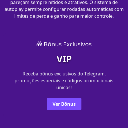
pareçam sempre nítidos e atrativos. O sistema de
autoplay permite configurar rodadas automáticas com
limites de perda e ganho para maior controle.
🎁 Bônus Exclusivos
VIP
Receba bônus exclusivos do Telegram,
promoções especiais e códigos promocionais
únicos!
Ver Bônus