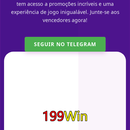
tem acesso a promoções incríveis e uma
experiência de jogo inigualável. Junte-se aos
vencedores agora!
SEGUIR NO TELEGRAM