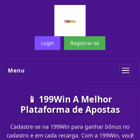
Login
Registrar-se
Menu
📱 199Win A Melhor
Plataforma de Apostas
Cadastre-se na 199Win para ganhar bônus no
cadastro e em cada recarga. Com a 199Win, você