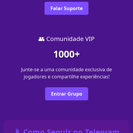
Falar Suporte
👥 Comunidade VIP
1000+
Junte-se a uma comunidade exclusiva de
jogadores e compartilhe experiências!
Entrar Grupo
📱 Como Seguir no Telegram