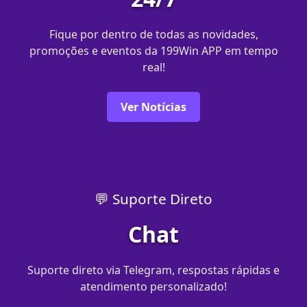
Fique por dentro de todas as novidades,
promoções e eventos da 199Win APP em tempo
real!
Ver Notícias
💬 Suporte Direto
Chat
Suporte direto via Telegram, respostas rápidas e
atendimento personalizado!