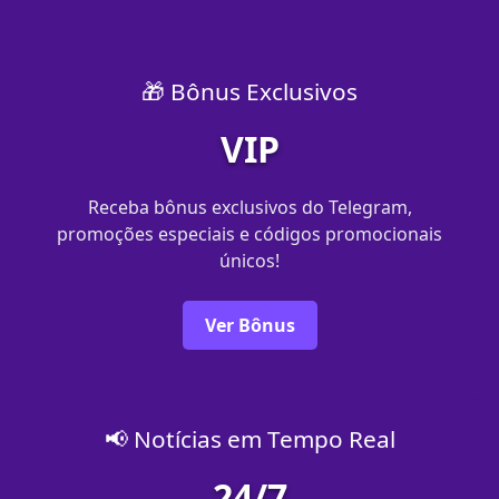
🎁 Bônus Exclusivos
VIP
Receba bônus exclusivos do Telegram,
promoções especiais e códigos promocionais
únicos!
Ver Bônus
📢 Notícias em Tempo Real
24/7