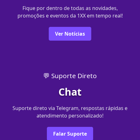
Fique por dentro de todas as novidades,
promoções e eventos da 1XX em tempo real!
Ver Notícias
💬 Suporte Direto
Chat
Suporte direto via Telegram, respostas rápidas e
atendimento personalizado!
Falar Suporte