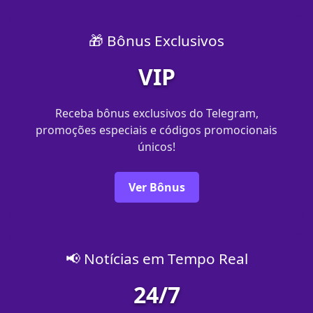
🎁 Bônus Exclusivos
VIP
Receba bônus exclusivos do Telegram,
promoções especiais e códigos promocionais
únicos!
Ver Bônus
📢 Notícias em Tempo Real
24/7