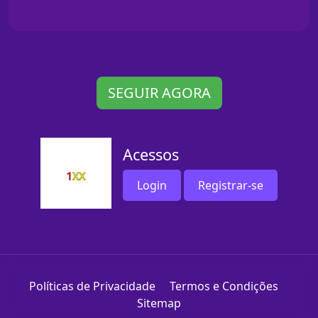
SEGUIR AGORA
Acessos
Login
Registrar-se
Políticas de Privacidade
Termos e Condições
Sitemap