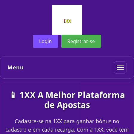
Login
Registrar-se
Menu
📱 1XX A Melhor Plataforma
de Apostas
Cadastre-se na 1XX para ganhar bônus no
cadastro e em cada recarga. Com a 1XX, você tem