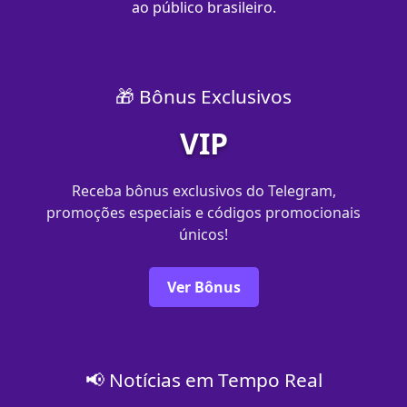
ao público brasileiro.
🎁 Bônus Exclusivos
VIP
Receba bônus exclusivos do Telegram,
promoções especiais e códigos promocionais
únicos!
Ver Bônus
📢 Notícias em Tempo Real