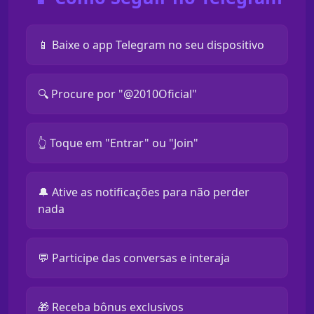
📱 Baixe o app Telegram no seu dispositivo
🔍 Procure por "@2010Oficial"
👆 Toque em "Entrar" ou "Join"
🔔 Ative as notificações para não perder
nada
💬 Participe das conversas e interaja
🎁 Receba bônus exclusivos