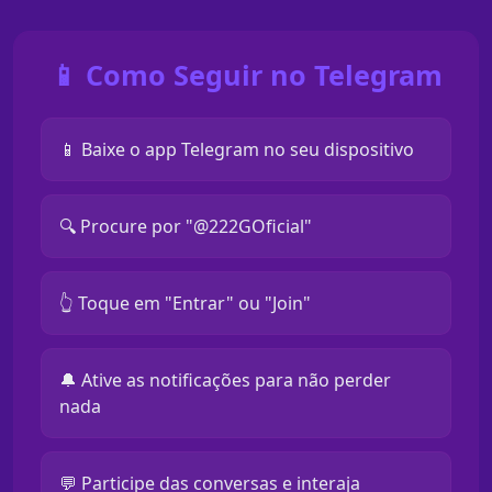
📱 Como Seguir no Telegram
📱 Baixe o app Telegram no seu dispositivo
🔍 Procure por "@222GOficial"
👆 Toque em "Entrar" ou "Join"
🔔 Ative as notificações para não perder
nada
💬 Participe das conversas e interaja