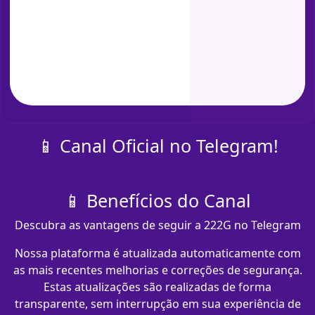
📱 Canal Oficial no Telegram!
📱 Benefícios do Canal
Descubra as vantagens de seguir a 222G no Telegram
Nossa plataforma é atualizada automaticamente com
as mais recentes melhorias e correções de segurança.
Estas atualizações são realizadas de forma
transparente, sem interrupção em sua experiência de