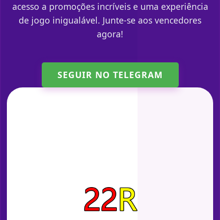
acesso a promoções incríveis e uma experiência
de jogo inigualável. Junte-se aos vencedores
agora!
SEGUIR NO TELEGRAM