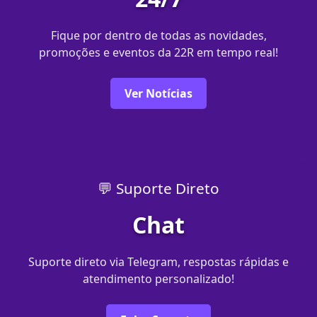
Fique por dentro de todas as novidades,
promoções e eventos da 22R em tempo real!
Ver Notícias
💬 Suporte Direto
Chat
Suporte direto via Telegram, respostas rápidas e
atendimento personalizado!