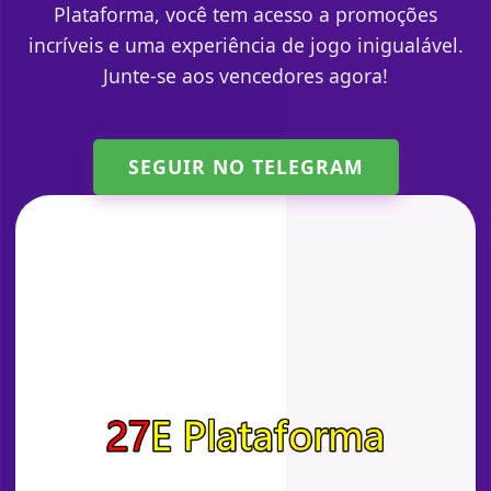
Plataforma, você tem acesso a promoções
incríveis e uma experiência de jogo inigualável.
Junte-se aos vencedores agora!
SEGUIR NO TELEGRAM