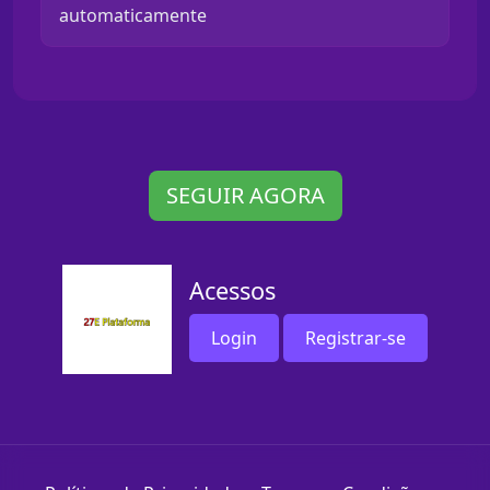
automaticamente
SEGUIR AGORA
Acessos
Login
Registrar-se