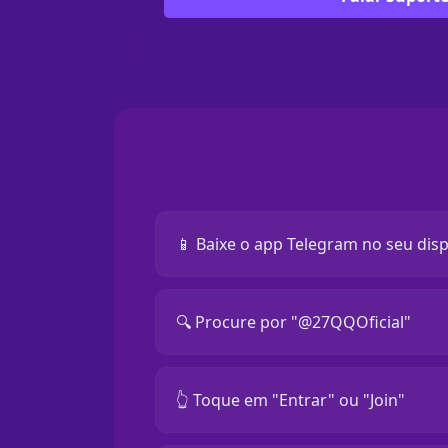
📱 Baixe o app Telegram no seu disp
🔍 Procure por "@27QQOficial"
👆 Toque em "Entrar" ou "Join"