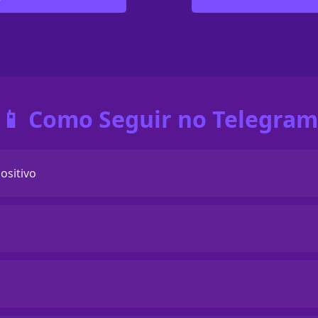
📱 Como Seguir no Telegram
ositivo