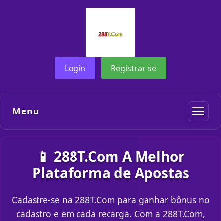
Login
Registrar-se
Menu
📱 288T.Com A Melhor
Plataforma de Apostas
Cadastre-se na 288T.Com para ganhar bônus no
cadastro e em cada recarga. Com a 288T.Com,