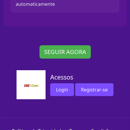
automaticamente
SEGUIR AGORA
Acessos
Login
Registrar-se