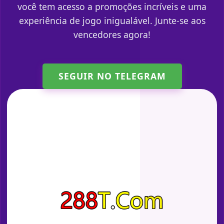
você tem acesso a promoções incríveis e uma
experiência de jogo inigualável. Junte-se aos
vencedores agora!
SEGUIR NO TELEGRAM