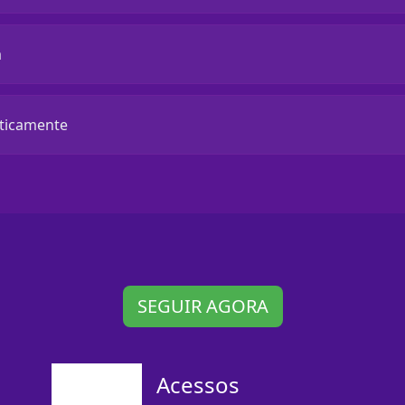
a
aticamente
SEGUIR AGORA
Acessos