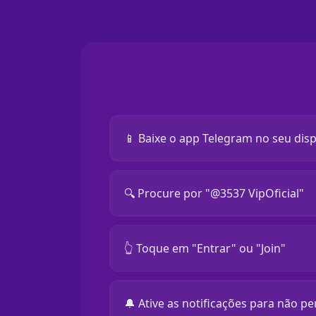
📱 Baixe o app Telegram no seu disp
🔍 Procure por "@3537 VipOficial"
👆 Toque em "Entrar" ou "Join"
🔔 Ative as notificações para não p