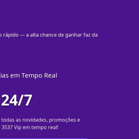
 rápido — a alta chance de ganhar faz da
cias em Tempo Real
24/7
e todas as novidades, promoções e
 3537 Vip em tempo real!