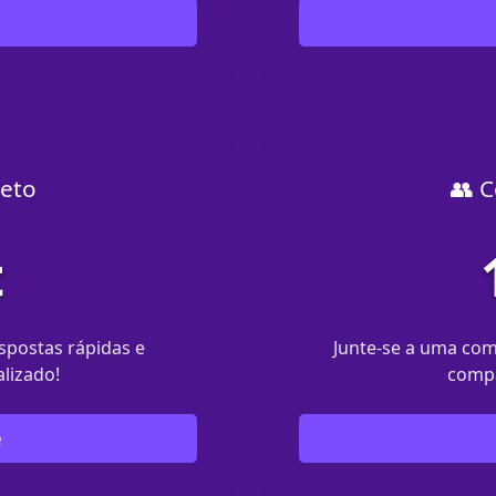
reto
👥 
t
espostas rápidas e
Junte-se a uma com
lizado!
compa
e