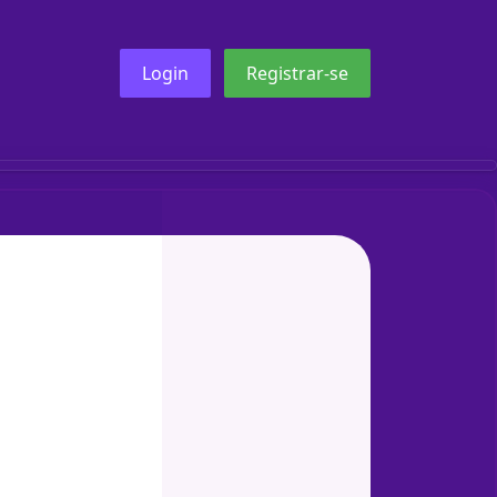
Login
Registrar-se