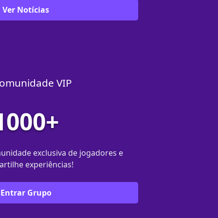
Ver Notícias
Comunidade VIP
1000+
unidade exclusiva de jogadores e
rtilhe experiências!
Entrar Grupo