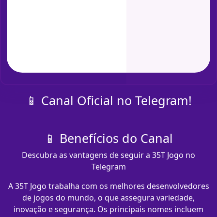
📱 Canal Oficial no Telegram!
📱 Benefícios do Canal
Descubra as vantagens de seguir a 35T Jogo no
Telegram
A 35T Jogo trabalha com os melhores desenvolvedores
de jogos do mundo, o que assegura variedade,
inovação e segurança. Os principais nomes incluem