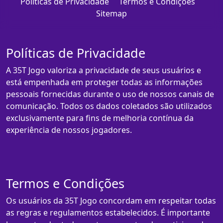
Políticas de Privacidade
Termos e Condições
Sitemap
Políticas de Privacidade
A 35T Jogo valoriza a privacidade de seus usuários e
está empenhada em proteger todas as informações
pessoais fornecidas durante o uso de nossos canais de
comunicação. Todos os dados coletados são utilizados
exclusivamente para fins de melhoria contínua da
experiência de nossos jogadores.
Termos e Condições
Os usuários da 35T Jogo concordam em respeitar todas
as regras e regulamentos estabelecidos. É importante