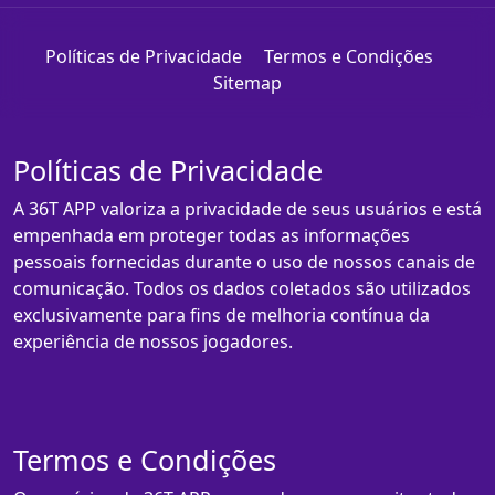
Políticas de Privacidade
Termos e Condições
Sitemap
Políticas de Privacidade
A 36T APP valoriza a privacidade de seus usuários e está
empenhada em proteger todas as informações
pessoais fornecidas durante o uso de nossos canais de
comunicação. Todos os dados coletados são utilizados
exclusivamente para fins de melhoria contínua da
experiência de nossos jogadores.
Termos e Condições