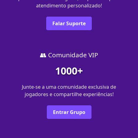
atendimento personalizado!
Falar Suporte
👥 Comunidade VIP
1000+
Junte-se a uma comunidade exclusiva de
jogadores e compartilhe experiências!
Entrar Grupo