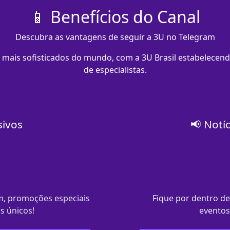
📱 Benefícios do Canal
Descubra as vantagens de seguir a 3U no Telegram
o mais sofisticados do mundo, com a 3U Brasil estabelecen
de especialistas.
sivos
📢 Notí
m, promoções especiais
Fique por dentro d
s únicos!
eventos