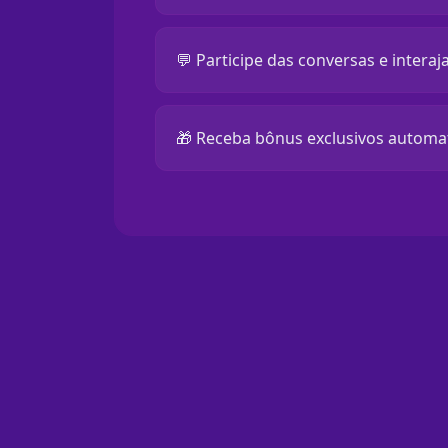
💬 Participe das conversas e interaj
🎁 Receba bônus exclusivos autom