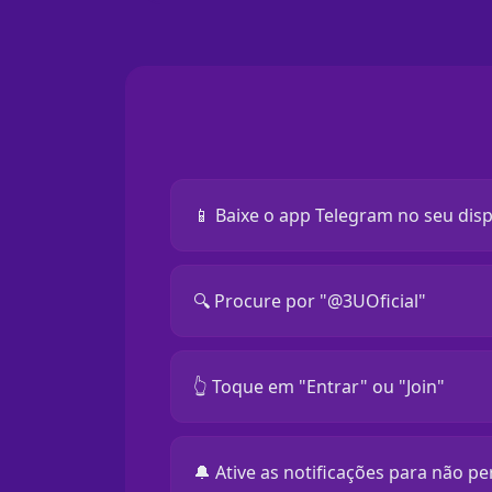
📱 Baixe o app Telegram no seu disp
🔍 Procure por "@3UOficial"
👆 Toque em "Entrar" ou "Join"
🔔 Ative as notificações para não p