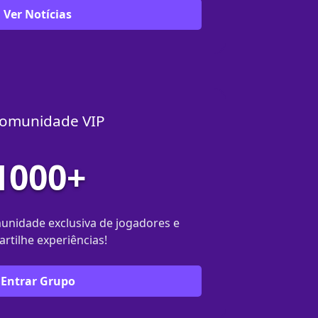
Ver Notícias
Comunidade VIP
1000+
unidade exclusiva de jogadores e
rtilhe experiências!
Entrar Grupo