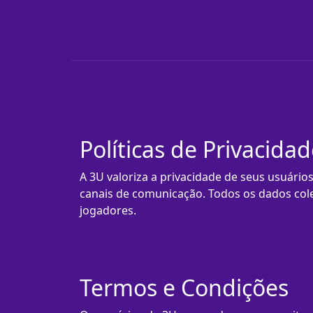
Políticas de Privacida
A 3U valoriza a privacidade de seus usuári
canais de comunicação. Todos os dados cole
jogadores.
Termos e Condições