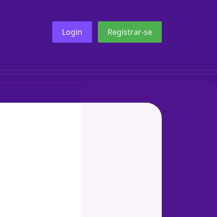
Login
Registrar-se