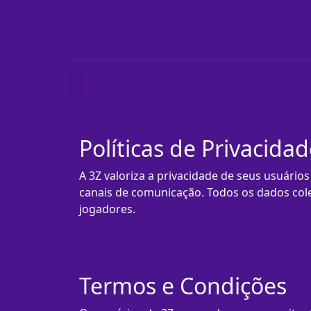
Políticas de Privacida
A 3Z valoriza a privacidade de seus usuári
canais de comunicação. Todos os dados cole
jogadores.
Termos e Condições