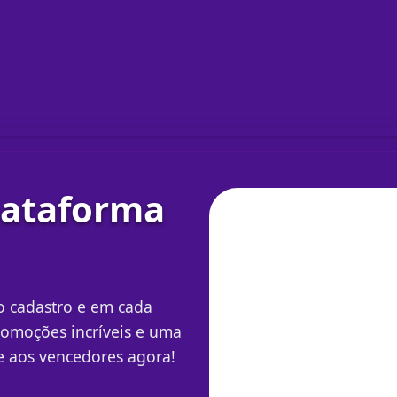
lataforma
o cadastro e em cada
romoções incríveis e uma
se aos vencedores agora!