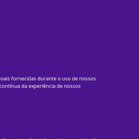
soais fornecidas durante o uso de nossos
 contínua da experiência de nossos