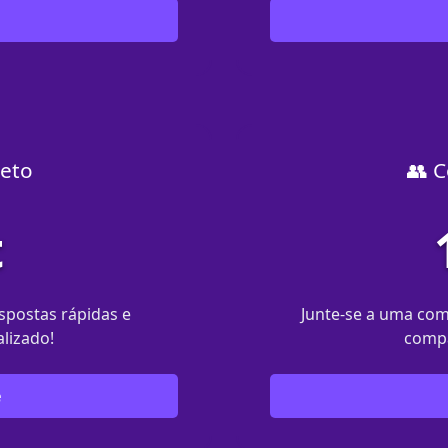
reto
👥 
t
espostas rápidas e
Junte-se a uma com
lizado!
compa
e