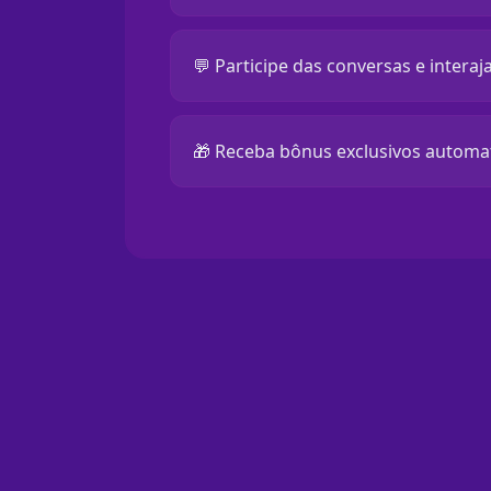
💬 Participe das conversas e interaj
🎁 Receba bônus exclusivos autom