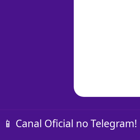
📱 Canal Oficial no Telegram!