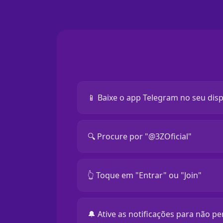
📱 Baixe o app Telegram no seu disp
🔍 Procure por "@3ZOficial"
👆 Toque em "Entrar" ou "Join"
🔔 Ative as notificações para não p