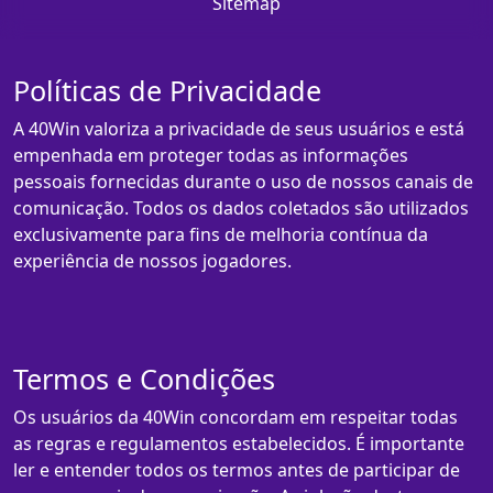
Sitemap
Políticas de Privacidade
A 40Win valoriza a privacidade de seus usuários e está
empenhada em proteger todas as informações
pessoais fornecidas durante o uso de nossos canais de
comunicação. Todos os dados coletados são utilizados
exclusivamente para fins de melhoria contínua da
experiência de nossos jogadores.
Termos e Condições
Os usuários da 40Win concordam em respeitar todas
as regras e regulamentos estabelecidos. É importante
ler e entender todos os termos antes de participar de