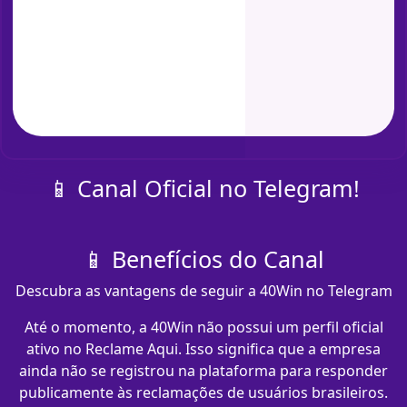
📱 Canal Oficial no Telegram!
📱 Benefícios do Canal
Descubra as vantagens de seguir a 40Win no Telegram
Até o momento, a 40Win não possui um perfil oficial
ativo no Reclame Aqui. Isso significa que a empresa
ainda não se registrou na plataforma para responder
publicamente às reclamações de usuários brasileiros.