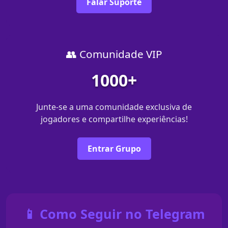
Falar Suporte
👥 Comunidade VIP
1000+
Junte-se a uma comunidade exclusiva de
jogadores e compartilhe experiências!
Entrar Grupo
📱 Como Seguir no Telegram