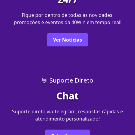
Fique por dentro de todas as novidades,
promoções e eventos da 40Win em tempo real!
Ver Notícias
💬 Suporte Direto
Chat
Suporte direto via Telegram, respostas rápidas e
atendimento personalizado!