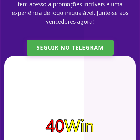
tem acesso a promoções incríveis e uma
experiência de jogo inigualável. Junte-se aos
vencedores agora!
SEGUIR NO TELEGRAM