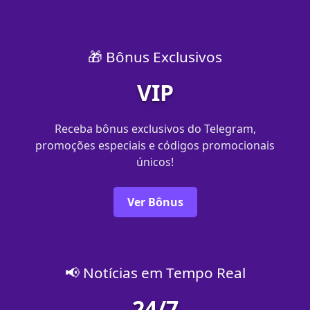
🎁 Bônus Exclusivos
VIP
Receba bônus exclusivos do Telegram,
promoções especiais e códigos promocionais
únicos!
Ver Bônus
📢 Notícias em Tempo Real
24/7