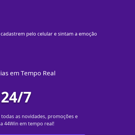
e cadastrem pelo celular e sintam a emoção
cias em Tempo Real
24/7
e todas as novidades, promoções e
a 44Win em tempo real!