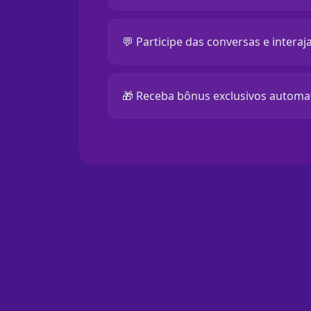
💬 Participe das conversas e interaj
🎁 Receba bônus exclusivos autom