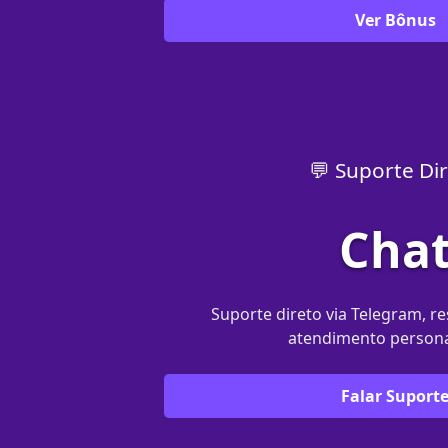
Ver Bônus
💬 Suporte Di
Cha
Suporte direto via Telegram, r
atendimento persona
Falar Suport