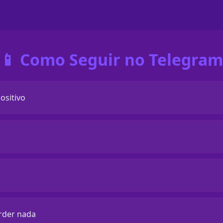
📱 Como Seguir no Telegram
ositivo
erder nada