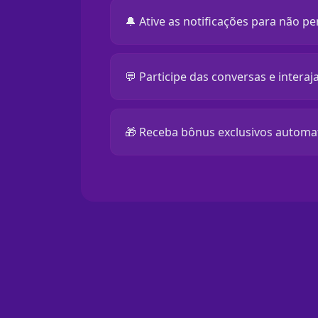
🔔 Ative as notificações para não p
💬 Participe das conversas e interaj
🎁 Receba bônus exclusivos autom