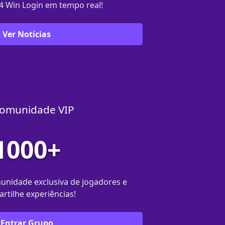
4 Win Login em tempo real!
Ver Notícias
Comunidade VIP
1000+
unidade exclusiva de jogadores e
rtilhe experiências!
Entrar Grupo