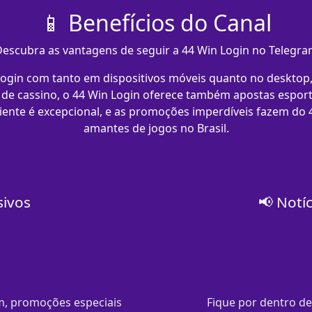
📱 Benefícios do Canal
escubra as vantagens de seguir a 44 Win Login no Telegr
gin com​ tanto em dispositivos móveis quanto no desktop, 
 de cassino, o 44 Win Login oferece também apostas esport
liente é excepcional, e as promoções imperdíveis fazem do 4
amantes de jogos no Brasil.
sivos
📢 Notí
m, promoções especiais
Fique por dentro d