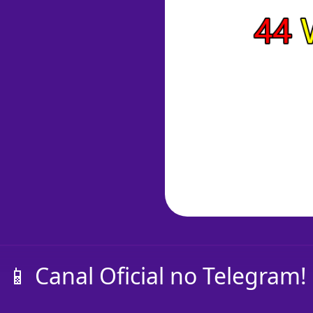
📱 Canal Oficial no Telegram!