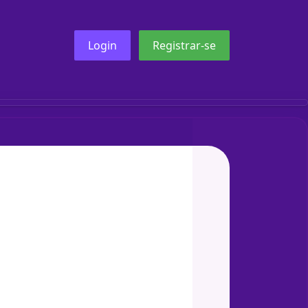
Login
Registrar-se