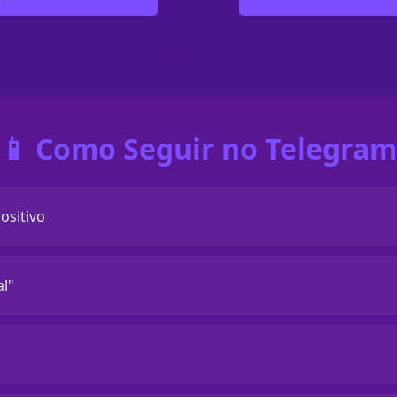
📱 Como Seguir no Telegram
ositivo
al"