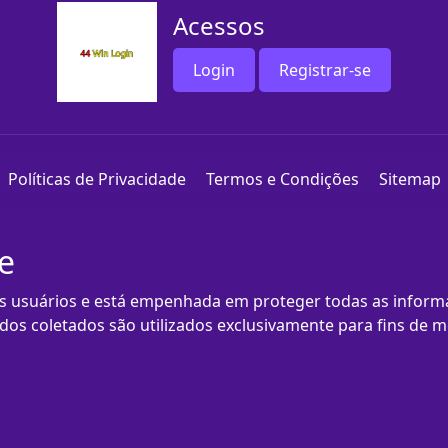
Acessos
Login
Registrar-se
Políticas de Privacidade
Termos e Condições
Sitemap
de
eus usuários e está empenhada em proteger todas as inform
os coletados são utilizados exclusivamente para fins de m