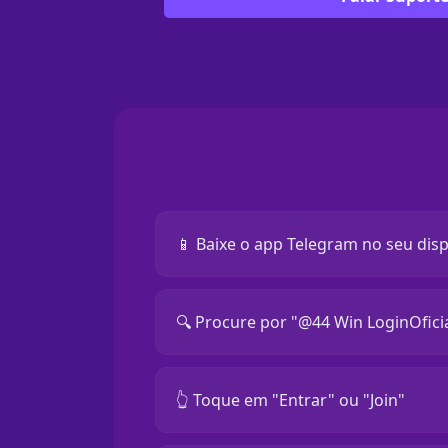
📱 Baixe o app Telegram no seu disp
🔍 Procure por "@44 Win LoginOfici
👆 Toque em "Entrar" ou "Join"