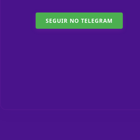
SEGUIR NO TELEGRAM