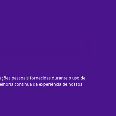
ações pessoais fornecidas durante o uso de
elhoria contínua da experiência de nossos