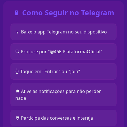
📱 Como Seguir no Telegram
📱 Baixe o app Telegram no seu dispositivo
🔍 Procure por "@46E PlataformaOficial"
👆 Toque em "Entrar" ou "Join"
🔔 Ative as notificações para não perder
nada
💬 Participe das conversas e interaja