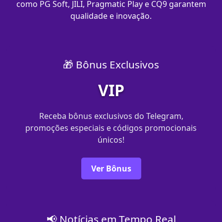
como PG Soft, JILI, Pragmatic Play e CQ9 garantem
qualidade e inovação.
🎁 Bônus Exclusivos
VIP
Receba bônus exclusivos do Telegram,
promoções especiais e códigos promocionais
únicos!
Ver Bônus
📢 Notícias em Tempo Real