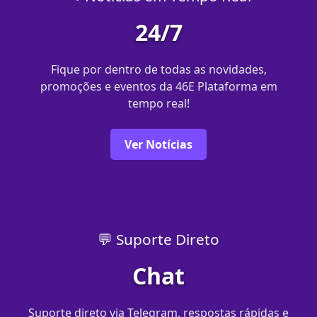
24/7
Fique por dentro de todas as novidades,
promoções e eventos da 46E Plataforma em
tempo real!
Ver Notícias
💬 Suporte Direto
Chat
Suporte direto via Telegram, respostas rápidas e