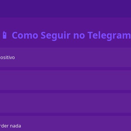
📱 Como Seguir no Telegram
ositivo
erder nada