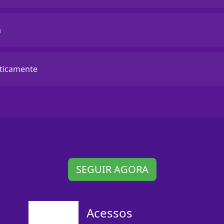
a
aticamente
SEGUIR AGORA
Acessos