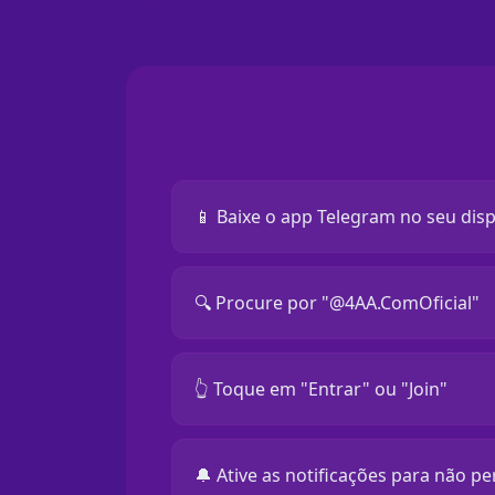
📱 Baixe o app Telegram no seu disp
🔍 Procure por "@4AA.ComOficial"
👆 Toque em "Entrar" ou "Join"
🔔 Ative as notificações para não p