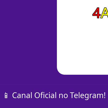
📱 Canal Oficial no Telegram!