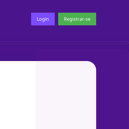
Login
Registrar-se