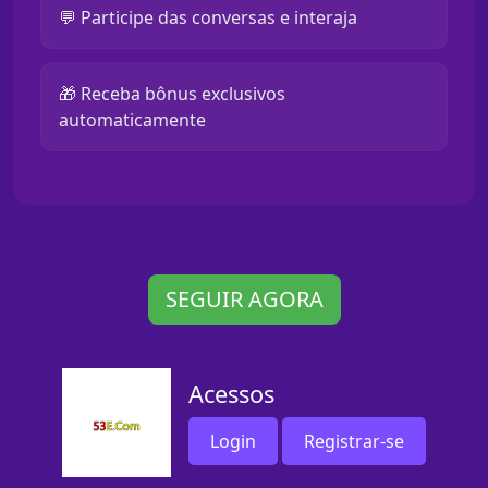
💬 Participe das conversas e interaja
🎁 Receba bônus exclusivos
automaticamente
SEGUIR AGORA
Acessos
Login
Registrar-se