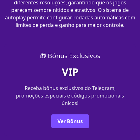
diferentes resoluções, garantindo que os jogos
pareçam sempre nítidos e atrativos. O sistema de
autoplay permite configurar rodadas automáticas com
limites de perda e ganho para maior controle.
🎁 Bônus Exclusivos
VIP
Receba bônus exclusivos do Telegram,
promoções especiais e códigos promocionais
únicos!
Ver Bônus