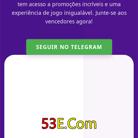
tem acesso a promoções incríveis e uma
experiência de jogo inigualável. Junte-se aos
vencedores agora!
SEGUIR NO TELEGRAM