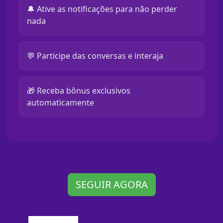
🔔 Ative as notificações para não perder
nada
💬 Participe das conversas e interaja
🎁 Receba bônus exclusivos
automaticamente
SEGUIR AGORA