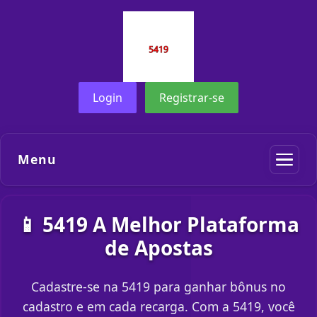
Login
Registrar-se
Menu
📱 5419 A Melhor Plataforma
de Apostas
Cadastre-se na 5419 para ganhar bônus no
cadastro e em cada recarga. Com a 5419, você