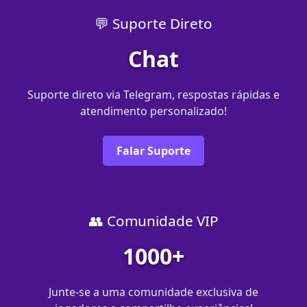
💬 Suporte Direto
Chat
Suporte direto via Telegram, respostas rápidas e
atendimento personalizado!
Falar Suporte
👥 Comunidade VIP
1000+
Junte-se a uma comunidade exclusiva de