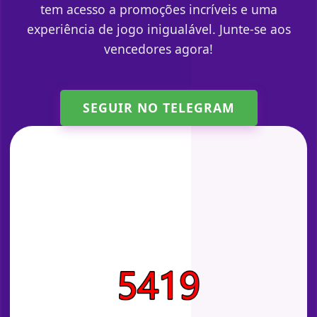
tem acesso a promoções incríveis e uma
experiência de jogo inigualável. Junte-se aos
vencedores agora!
SEGUIR NO TELEGRAM