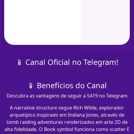
📱 Canal Oficial no Telegram!
📱 Benefícios do Canal
Descubra as vantagens de seguir a 5419 no Telegram
A narrative structure segue Rich Wilde, explorador
arquetípico inspirado em Indiana Jones, através de
tomb raiding adventures renderizados em arte 2D de
alta fidelidade. O Book symbol funciona como scatter E