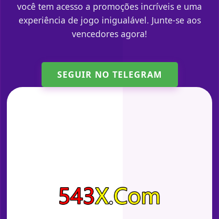
você tem acesso a promoções incríveis e uma
experiência de jogo inigualável. Junte-se aos
vencedores agora!
SEGUIR NO TELEGRAM