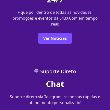
Fique por dentro de todas as novidades,
promoções e eventos da 543X.Com em tempo
real!
Ver Notícias
💬 Suporte Direto
Chat
Suporte direto via Telegram, respostas rápidas e
atendimento personalizado!