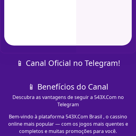
📱 Canal Oficial no Telegram!
📱 Benefícios do Canal
Descubra as vantagens de seguir a 543X.Com no
Telegram
Bem-vindo à plataforma 543X.Com Brasil , o cassino
online mais popular — com os jogos mais quentes e
completos e muitas promoções para você.