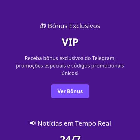
🎁 Bônus Exclusivos
VIP
Receba bônus exclusivos do Telegram,
promoções especiais e códigos promocionais
únicos!
Ver Bônus
📢 Notícias em Tempo Real
24/7