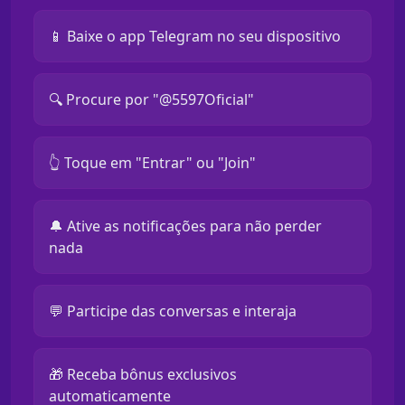
📱 Baixe o app Telegram no seu dispositivo
🔍 Procure por "@5597Oficial"
👆 Toque em "Entrar" ou "Join"
🔔 Ative as notificações para não perder
nada
💬 Participe das conversas e interaja
🎁 Receba bônus exclusivos
automaticamente