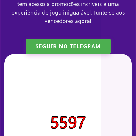
tem acesso a promoções incríveis e uma
experiência de jogo inigualável. Junte-se aos
vencedores agora!
SEGUIR NO TELEGRAM