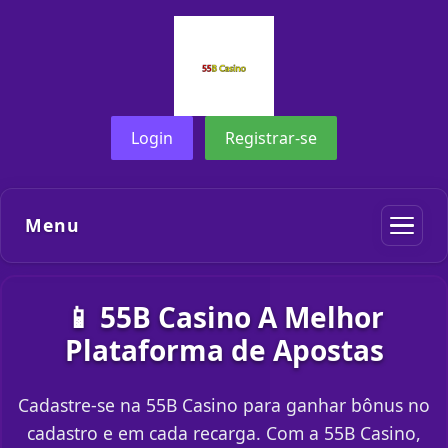
Login
Registrar-se
Menu
📱 55B Casino A Melhor
Plataforma de Apostas
Cadastre-se na 55B Casino para ganhar bônus no
cadastro e em cada recarga. Com a 55B Casino,