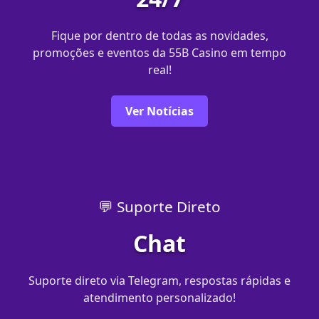
Fique por dentro de todas as novidades,
promoções e eventos da 55B Casino em tempo
real!
Ver Notícias
💬 Suporte Direto
Chat
Suporte direto via Telegram, respostas rápidas e
atendimento personalizado!