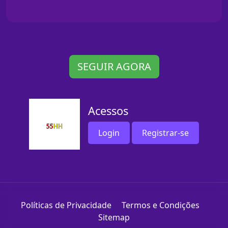
SEGUIR AGORA
Acessos
Login
Registrar-se
Políticas de Privacidade
Termos e Condições
Sitemap