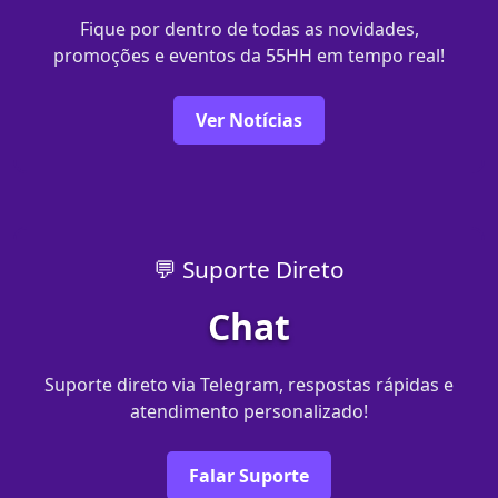
Fique por dentro de todas as novidades,
promoções e eventos da 55HH em tempo real!
Ver Notícias
💬 Suporte Direto
Chat
Suporte direto via Telegram, respostas rápidas e
atendimento personalizado!
Falar Suporte