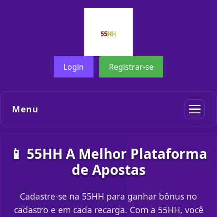
Login
Registrar-se
Menu
📱 55HH A Melhor Plataforma
de Apostas
Cadastre-se na 55HH para ganhar bônus no
cadastro e em cada recarga. Com a 55HH, você