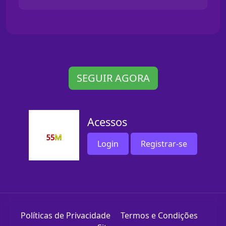
SEGUIR AGORA
Acessos
Login
Registrar-se
Políticas de Privacidade
Termos e Condições