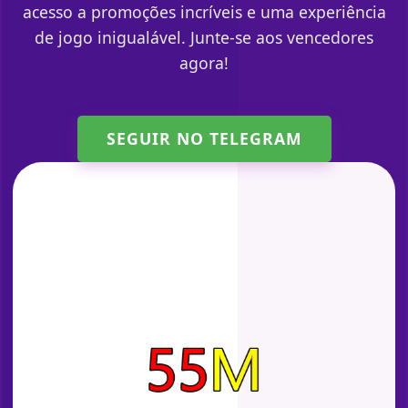
acesso a promoções incríveis e uma experiência
de jogo inigualável. Junte-se aos vencedores
agora!
SEGUIR NO TELEGRAM