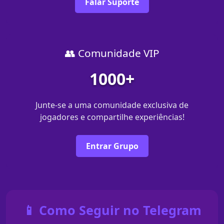
Falar Suporte
👥 Comunidade VIP
1000+
Junte-se a uma comunidade exclusiva de
jogadores e compartilhe experiências!
Entrar Grupo
📱 Como Seguir no Telegram