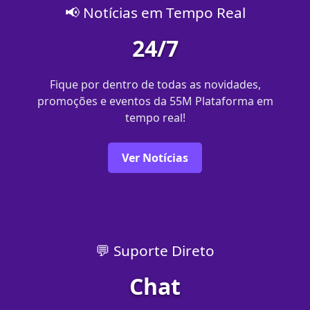
📢 Notícias em Tempo Real
24/7
Fique por dentro de todas as novidades,
promoções e eventos da 55M Plataforma em
tempo real!
Ver Notícias
💬 Suporte Direto
Chat