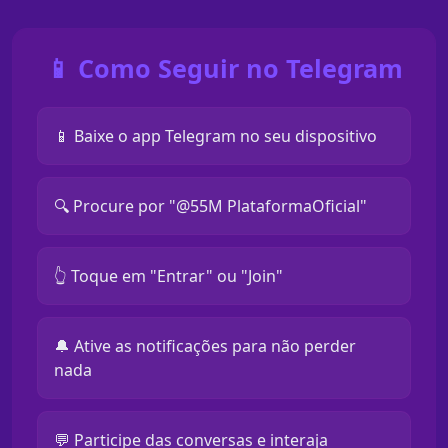
📱 Como Seguir no Telegram
📱 Baixe o app Telegram no seu dispositivo
🔍 Procure por "@55M PlataformaOficial"
👆 Toque em "Entrar" ou "Join"
🔔 Ative as notificações para não perder
nada
💬 Participe das conversas e interaja