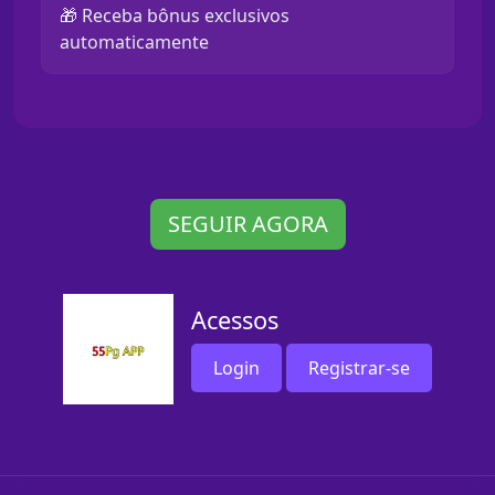
🎁 Receba bônus exclusivos
automaticamente
SEGUIR AGORA
Acessos
Login
Registrar-se