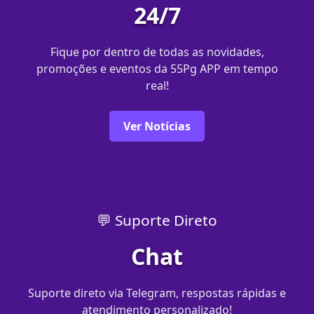
24/7
Fique por dentro de todas as novidades,
promoções e eventos da 55Pg APP em tempo
real!
Ver Notícias
💬 Suporte Direto
Chat
Suporte direto via Telegram, respostas rápidas e
atendimento personalizado!