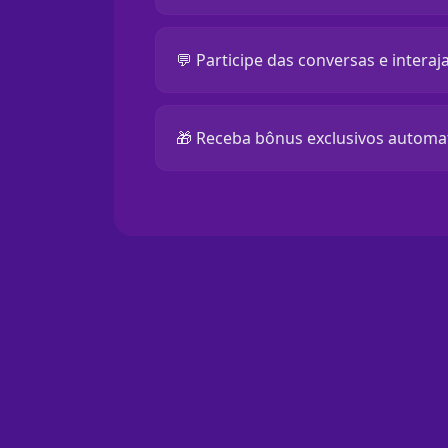
💬 Participe das conversas e interaj
🎁 Receba bônus exclusivos autom