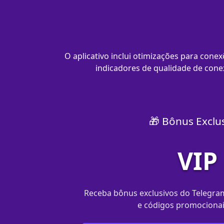
O aplicativo inclui otimizações para cone
indicadores de qualidade de cone
🎁 Bônus Exclu
VIP
Receba bônus exclusivos do Telegra
e códigos promocionai