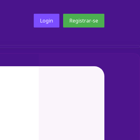
Login
Registrar-se