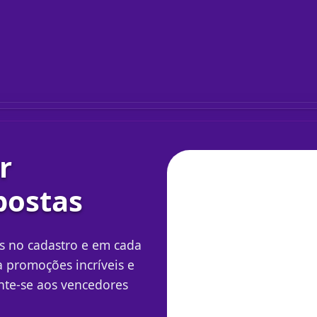
r
postas
s no cadastro e em cada
 promoções incríveis e
unte-se aos vencedores