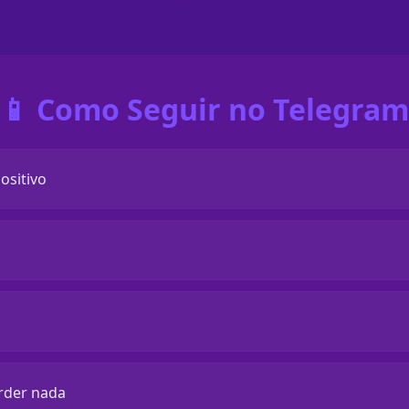
📱 Como Seguir no Telegram
ositivo
erder nada