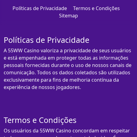
Políticas de Privacidade
Termos e Condições
Sitemap
Políticas de Privacidade
A 55WW Casino valoriza a privacidade de seus usuários
e está empenhada em proteger todas as informações
pessoais fornecidas durante o uso de nossos canais de
comunicação. Todos os dados coletados são utilizados
exclusivamente para fins de melhoria contínua da
experiência de nossos jogadores.
Termos e Condições
Os usuários da 55WW Casino concordam em respeitar