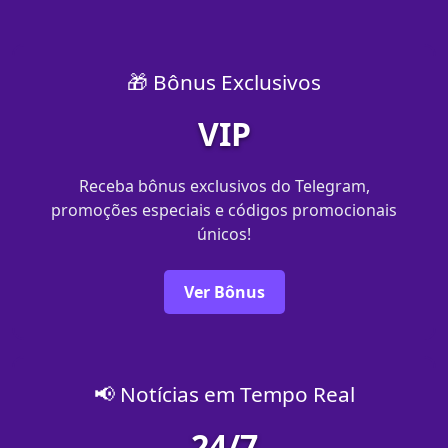
🎁 Bônus Exclusivos
VIP
Receba bônus exclusivos do Telegram,
promoções especiais e códigos promocionais
únicos!
Ver Bônus
📢 Notícias em Tempo Real
24/7