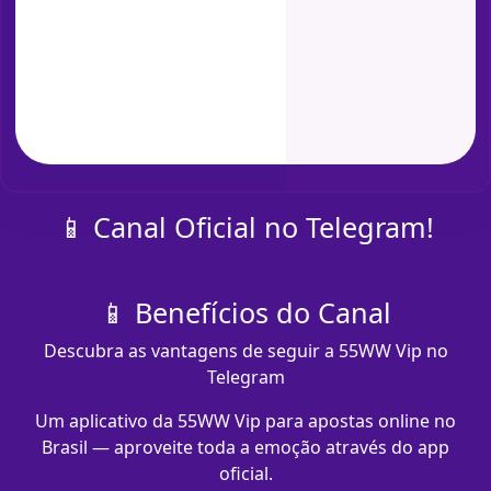
📱 Canal Oficial no Telegram!
📱 Benefícios do Canal
Descubra as vantagens de seguir a 55WW Vip no
Telegram
Um aplicativo da 55WW Vip para apostas online no
Brasil — aproveite toda a emoção através do app
oficial.