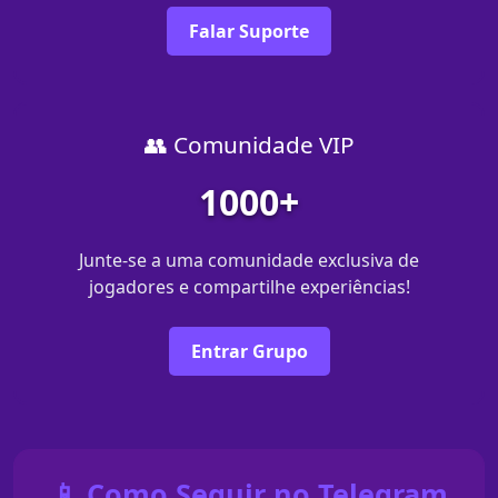
Falar Suporte
👥 Comunidade VIP
1000+
Junte-se a uma comunidade exclusiva de
jogadores e compartilhe experiências!
Entrar Grupo
📱 Como Seguir no Telegram