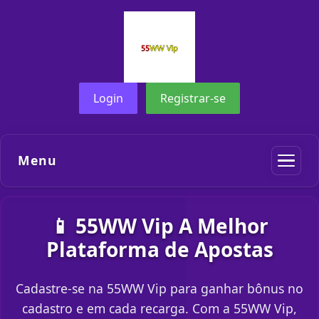
Login
Registrar-se
Menu
📱 55WW Vip A Melhor
Plataforma de Apostas
Cadastre-se na 55WW Vip para ganhar bônus no
cadastro e em cada recarga. Com a 55WW Vip,