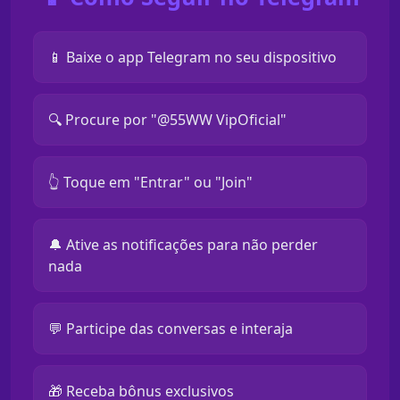
📱 Baixe o app Telegram no seu dispositivo
🔍 Procure por "@55WW VipOficial"
👆 Toque em "Entrar" ou "Join"
🔔 Ative as notificações para não perder
nada
💬 Participe das conversas e interaja
🎁 Receba bônus exclusivos