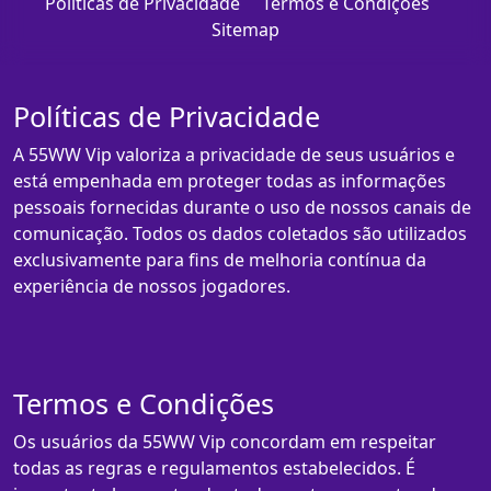
Políticas de Privacidade
Termos e Condições
Sitemap
Políticas de Privacidade
A 55WW Vip valoriza a privacidade de seus usuários e
está empenhada em proteger todas as informações
pessoais fornecidas durante o uso de nossos canais de
comunicação. Todos os dados coletados são utilizados
exclusivamente para fins de melhoria contínua da
experiência de nossos jogadores.
Termos e Condições
Os usuários da 55WW Vip concordam em respeitar
todas as regras e regulamentos estabelecidos. É