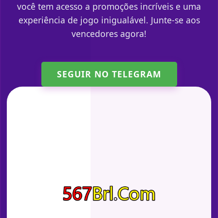
você tem acesso a promoções incríveis e uma
experiência de jogo inigualável. Junte-se aos
vencedores agora!
SEGUIR NO TELEGRAM