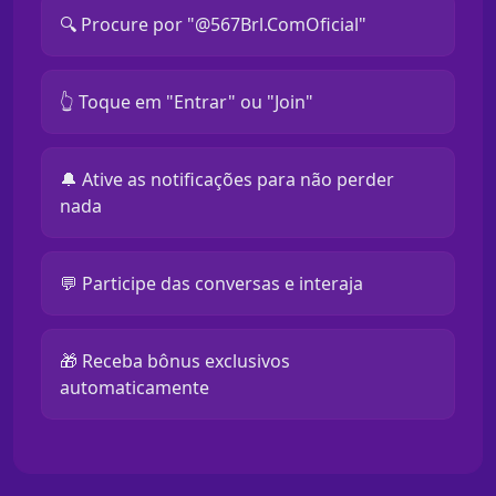
🔍 Procure por "@567Brl.ComOficial"
👆 Toque em "Entrar" ou "Join"
🔔 Ative as notificações para não perder
nada
💬 Participe das conversas e interaja
🎁 Receba bônus exclusivos
automaticamente