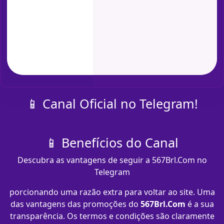
📱 Canal Oficial no Telegram!
📱 Benefícios do Canal
Descubra as vantagens de seguir a 567Brl.Com no
Telegram
porcionando uma razão extra para voltar ao site. Uma
das vantagens das promoções do
567Brl.Com
é a sua
transparência. Os termos e condições são claramente