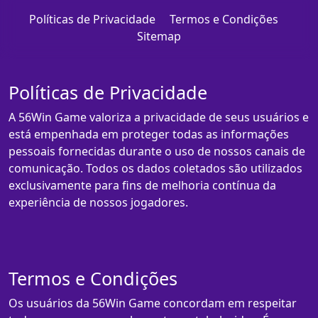
Políticas de Privacidade
Termos e Condições
Sitemap
Políticas de Privacidade
A 56Win Game valoriza a privacidade de seus usuários e
está empenhada em proteger todas as informações
pessoais fornecidas durante o uso de nossos canais de
comunicação. Todos os dados coletados são utilizados
exclusivamente para fins de melhoria contínua da
experiência de nossos jogadores.
Termos e Condições
Os usuários da 56Win Game concordam em respeitar