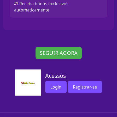
🎁 Receba bônus exclusivos
automaticamente
SEGUIR AGORA
Acessos
Login
Registrar-se