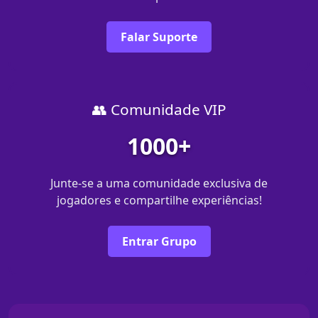
Falar Suporte
👥 Comunidade VIP
1000+
Junte-se a uma comunidade exclusiva de
jogadores e compartilhe experiências!
Entrar Grupo