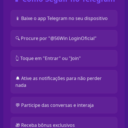
📱 Baixe o app Telegram no seu dispositivo
🔍 Procure por "@56Win LoginOficial"
👆 Toque em "Entrar" ou "Join"
🔔 Ative as notificações para não perder
nada
💬 Participe das conversas e interaja
🎁 Receba bônus exclusivos