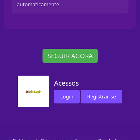
automaticamente
SEGUIR AGORA
Acessos
Login
Registrar-se