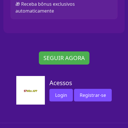
🎁 Receba bônus exclusivos
automaticamente
SEGUIR AGORA
Acessos
Login
Registrar-se