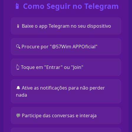
📱 Como Seguir no Telegram
📱 Baixe o app Telegram no seu dispositivo
🔍 Procure por "@57Wim APPOficial"
👆 Toque em "Entrar" ou "Join"
🔔 Ative as notificações para não perder
nada
💬 Participe das conversas e interaja