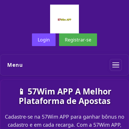
Login
Registrar-se
Menu
📱 57Wim APP A Melhor
Plataforma de Apostas
Cadastre-se na 57Wim APP para ganhar bônus no
cadastro e em cada recarga. Com a 57Wim APP,