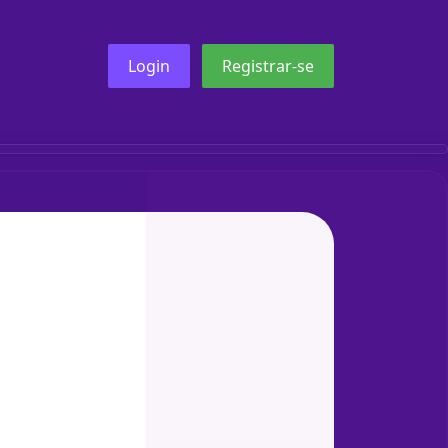
Login
Registrar-se