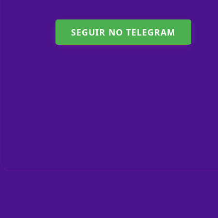
SEGUIR NO TELEGRAM