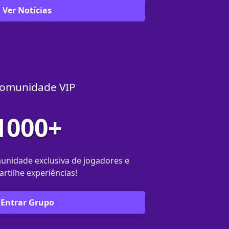
Ver Notícias
Comunidade VIP
1000+
unidade exclusiva de jogadores e
rtilhe experiências!
Entrar Grupo