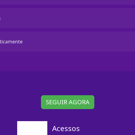
a
aticamente
SEGUIR AGORA
Acessos