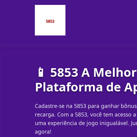
📱 5853 A Melhor
Plataforma de A
Cadastre-se na 5853 para ganhar bônus
recarga. Com a 5853, você tem acesso a
uma experiência de jogo inigualável. J
agora!