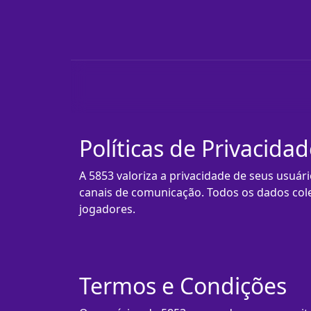
Políticas de Privacida
A 5853 valoriza a privacidade de seus usuá
canais de comunicação. Todos os dados cole
jogadores.
Termos e Condições