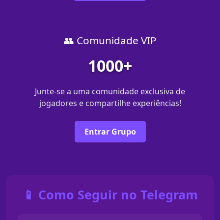
👥 Comunidade VIP
1000+
Junte-se a uma comunidade exclusiva de
jogadores e compartilhe experiências!
Entrar Grupo
📱 Como Seguir no Telegram