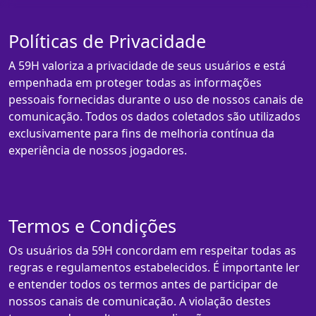
Políticas de Privacidade
A 59H valoriza a privacidade de seus usuários e está
empenhada em proteger todas as informações
pessoais fornecidas durante o uso de nossos canais de
comunicação. Todos os dados coletados são utilizados
exclusivamente para fins de melhoria contínua da
experiência de nossos jogadores.
Termos e Condições
Os usuários da 59H concordam em respeitar todas as
regras e regulamentos estabelecidos. É importante ler
e entender todos os termos antes de participar de
nossos canais de comunicação. A violação destes