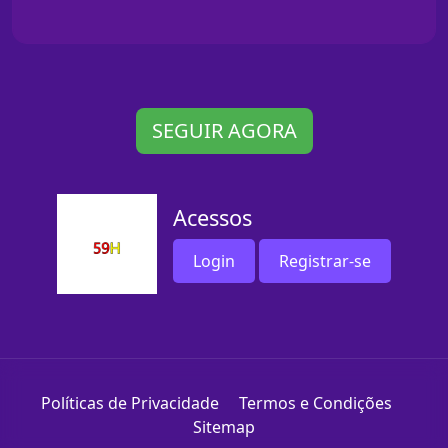
SEGUIR AGORA
Acessos
Login
Registrar-se
Políticas de Privacidade
Termos e Condições
Sitemap