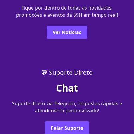
Fique por dentro de todas as novidades,
promoções e eventos da 59H em tempo real!
Ver Notícias
💬 Suporte Direto
Chat
Suporte direto via Telegram, respostas rápidas e
atendimento personalizado!
Falar Suporte